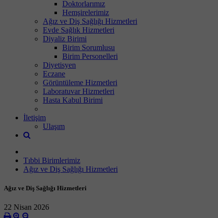
Doktorlarımız
Hemşirelerimiz
Ağız ve Diş Sağlığı Hizmetleri
Evde Sağlık Hizmetleri
Diyaliz Birimi
Birim Sorumlusu
Birim Personelleri
Diyetisyen
Eczane
Görüntüleme Hizmetleri
Laboratuvar Hizmetleri
Hasta Kabul Birimi
İletişim
Ulaşım
Tıbbi Birimlerimiz
Ağız ve Diş Sağlığı Hizmetleri
Ağız ve Diş Sağlığı Hizmetleri
22 Nisan 2026