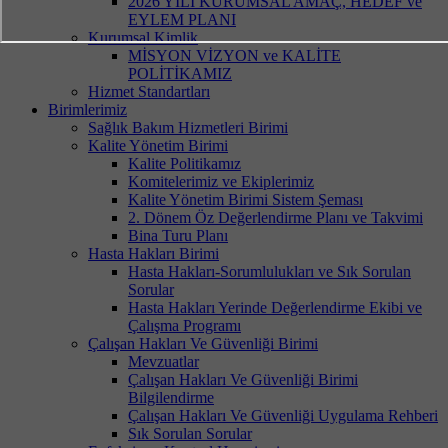
2026 YILI KURUMSAL AMAÇ, HEDEF ve
EYLEM PLANI
Kurumsal Kimlik
MİSYON VİZYON ve KALİTE
POLİTİKAMIZ
Hizmet Standartları
Birimlerimiz
Sağlık Bakım Hizmetleri Birimi
Kalite Yönetim Birimi
Kalite Politikamız
Komitelerimiz ve Ekiplerimiz
Kalite Yönetim Birimi Sistem Şeması
2. Dönem Öz Değerlendirme Planı ve Takvimi
Bina Turu Planı
Hasta Hakları Birimi
Hasta Hakları-Sorumlulukları ve Sık Sorulan
Sorular
Hasta Hakları Yerinde Değerlendirme Ekibi ve
Çalışma Programı
Çalışan Hakları Ve Güvenliği Birimi
Mevzuatlar
Çalışan Hakları Ve Güvenliği Birimi
Bilgilendirme
Çalışan Hakları Ve Güvenliği Uygulama Rehberi
Sık Sorulan Sorular