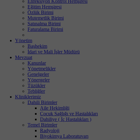
Enfeksiyon Kontrol Hemşiresi
Eğitim Hemşiresi
Özlük Birimi
Mutemetlik Birimi
Satınalma Birimi
Faturalama Birimi
Yönetim
Başhekim
İdari ve Mali İşler Müdürü
Mevzuat
Kanunlar
Yönetmelikler
Genelgeler
Yönergeler
Tüzükler
Tebliğler
Kliniklerimiz
Dahili Birimler
Aile Hekimliği
Çocuk Sağlığı ve Hastalıkları
Dahiliye ( İç Hastalıkları )
Temel Birimler
Radyoloji
Biyokimya Laboratuvarı