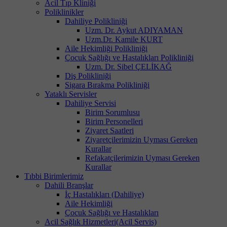
Acil Tıp Kliniği
Poliklinikler
Dahiliye Polikliniği
Uzm. Dr. Aykut ADIYAMAN
Uzm.Dr. Kamile KURT
Aile Hekimliği Polikliniği
Çocuk Sağlığı ve Hastalıkları Polikliniği
Uzm. Dr. Sibel ÇELİKAĞ
Diş Polikliniği
Sigara Bırakma Polikliniği
Yataklı Servisler
Dahiliye Servisi
Birim Sorumlusu
Birim Personelleri
Ziyaret Saatleri
Ziyaretçilerimizin Uyması Gereken
Kurallar
Refakatçilerimizin Uyması Gereken
Kurallar
Tıbbi Birimlerimiz
Dahili Branşlar
İç Hastalıkları (Dahiliye)
Aile Hekimliği
Çocuk Sağlığı ve Hastalıkları
Acil Sağlık Hizmetleri(Acil Servis)