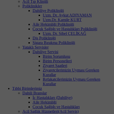
Acil Tıp Kliniği
Poliklinikler
Dahiliye Polikliniği
Uzm. Dr. Aykut ADIYAMAN
Uzm.Dr. Kamile KURT
Aile Hekimliği Polikliniği
Çocuk Sağlığı ve Hastalıkları Polikliniği
Uzm. Dr. Sibel ÇELİKAĞ
Diş Polikliniği
Sigara Bırakma Polikliniği
Yataklı Servisler
Dahiliye Servisi
Birim Sorumlusu
Birim Personelleri
Ziyaret Saatleri
Ziyaretçilerimizin Uyması Gereken
Kurallar
Refakatçilerimizin Uyması Gereken
Kurallar
Tıbbi Birimlerimiz
Dahili Branşlar
İç Hastalıkları (Dahiliye)
Aile Hekimliği
Çocuk Sağlığı ve Hastalıkları
Acil Sağlık Hizmetleri(Acil Servis)