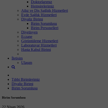
Doktorlarımız
Hemşirelerimiz
Ağız ve Diş Sağlığı Hizmetleri
Evde Sağlık Hizmetleri
Diyaliz Birimi
Birim Sorumlusu
Birim Personelleri
Diyetisyen
Eczane
Görüntüleme Hizmetleri
Laboratuvar Hizmetleri
Hasta Kabul Birimi
İletişim
Ulaşım
Tıbbi Birimlerimiz
Diyaliz Birimi
Birim Sorumlusu
Birim Sorumlusu
22 Nisan 2026