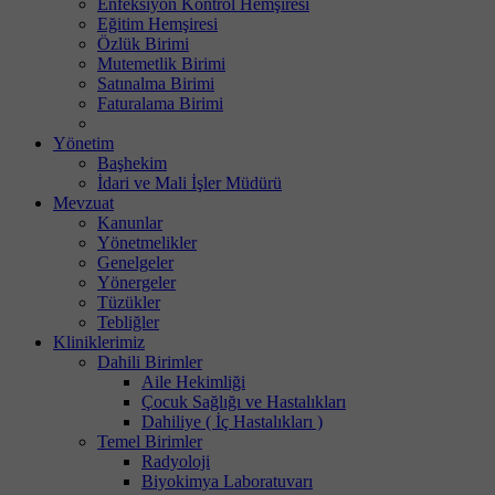
Enfeksiyon Kontrol Hemşiresi
Eğitim Hemşiresi
Özlük Birimi
Mutemetlik Birimi
Satınalma Birimi
Faturalama Birimi
Yönetim
Başhekim
İdari ve Mali İşler Müdürü
Mevzuat
Kanunlar
Yönetmelikler
Genelgeler
Yönergeler
Tüzükler
Tebliğler
Kliniklerimiz
Dahili Birimler
Aile Hekimliği
Çocuk Sağlığı ve Hastalıkları
Dahiliye ( İç Hastalıkları )
Temel Birimler
Radyoloji
Biyokimya Laboratuvarı