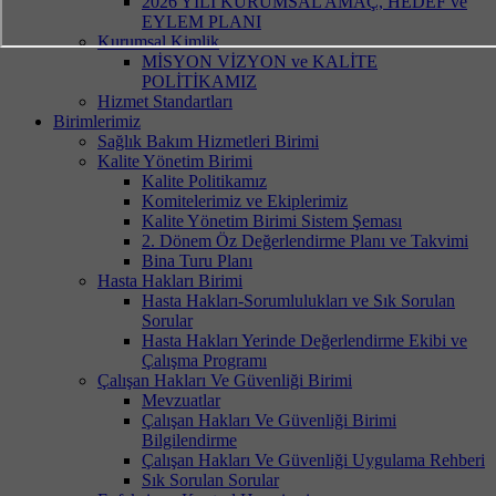
2026 YILI KURUMSAL AMAÇ, HEDEF ve
EYLEM PLANI
Kurumsal Kimlik
MİSYON VİZYON ve KALİTE
POLİTİKAMIZ
Hizmet Standartları
Birimlerimiz
Sağlık Bakım Hizmetleri Birimi
Kalite Yönetim Birimi
Kalite Politikamız
Komitelerimiz ve Ekiplerimiz
Kalite Yönetim Birimi Sistem Şeması
2. Dönem Öz Değerlendirme Planı ve Takvimi
Bina Turu Planı
Hasta Hakları Birimi
Hasta Hakları-Sorumlulukları ve Sık Sorulan
Sorular
Hasta Hakları Yerinde Değerlendirme Ekibi ve
Çalışma Programı
Çalışan Hakları Ve Güvenliği Birimi
Mevzuatlar
Çalışan Hakları Ve Güvenliği Birimi
Bilgilendirme
Çalışan Hakları Ve Güvenliği Uygulama Rehberi
Sık Sorulan Sorular