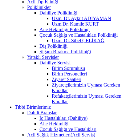
Acil Tıp Kliniği
Poliklinikler
Dahiliye Polikliniği
Uzm. Dr. Aykut ADIYAMAN
Uzm.Dr. Kamile KURT
Aile Hekimliği Polikliniği
Çocuk Sağlığı ve Hastalıkları Polikliniği
Uzm. Dr. Sibel ÇELİKAĞ
Diş Polikliniği
Sigara Bırakma Polikliniği
Yataklı Servisler
Dahiliye Servisi
Birim Sorumlusu
Birim Personelleri
Ziyaret Saatleri
Ziyaretçilerimizin Uyması Gereken
Kurallar
Refakatçilerimizin Uyması Gereken
Kurallar
Tıbbi Birimlerimiz
Dahili Branşlar
İç Hastalıkları (Dahiliye)
Aile Hekimliği
Çocuk Sağlığı ve Hastalıkları
Acil Sağlık Hizmetleri(Acil Servis)