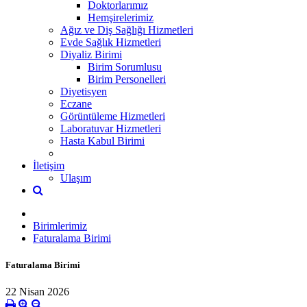
Doktorlarımız
Hemşirelerimiz
Ağız ve Diş Sağlığı Hizmetleri
Evde Sağlık Hizmetleri
Diyaliz Birimi
Birim Sorumlusu
Birim Personelleri
Diyetisyen
Eczane
Görüntüleme Hizmetleri
Laboratuvar Hizmetleri
Hasta Kabul Birimi
İletişim
Ulaşım
Birimlerimiz
Faturalama Birimi
Faturalama Birimi
22 Nisan 2026