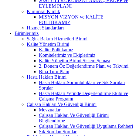
2026 YILI KURUMSAL AMAÇ, HEDEF ve
EYLEM PLANI
Kurumsal Kimlik
MİSYON VİZYON ve KALİTE
POLİTİKAMIZ
Hizmet Standartları
Birimlerimiz
Sağlık Bakım Hizmetleri Birimi
Kalite Yönetim Birimi
Kalite Politikamız
Komitelerimiz ve Ekiplerimiz
Kalite Yönetim Birimi Sistem Şeması
2. Dönem Öz Değerlendirme Planı ve Takvimi
Bina Turu Planı
Hasta Hakları Birimi
Hasta Hakları-Sorumlulukları ve Sık Sorulan
Sorular
Hasta Hakları Yerinde Değerlendirme Ekibi ve
Çalışma Programı
Çalışan Hakları Ve Güvenliği Birimi
Mevzuatlar
Çalışan Hakları Ve Güvenliği Birimi
Bilgilendirme
Çalışan Hakları Ve Güvenliği Uygulama Rehberi
Sık Sorulan Sorular