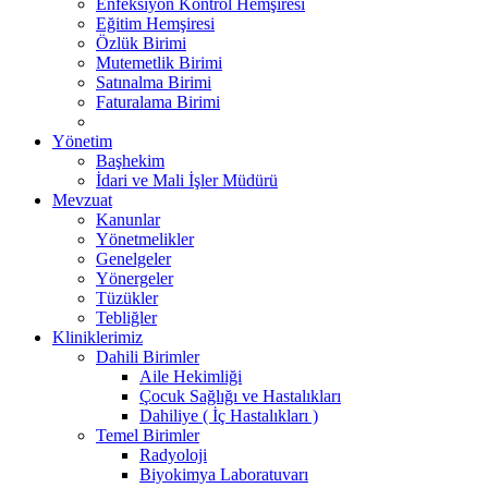
Enfeksiyon Kontrol Hemşiresi
Eğitim Hemşiresi
Özlük Birimi
Mutemetlik Birimi
Satınalma Birimi
Faturalama Birimi
Yönetim
Başhekim
İdari ve Mali İşler Müdürü
Mevzuat
Kanunlar
Yönetmelikler
Genelgeler
Yönergeler
Tüzükler
Tebliğler
Kliniklerimiz
Dahili Birimler
Aile Hekimliği
Çocuk Sağlığı ve Hastalıkları
Dahiliye ( İç Hastalıkları )
Temel Birimler
Radyoloji
Biyokimya Laboratuvarı